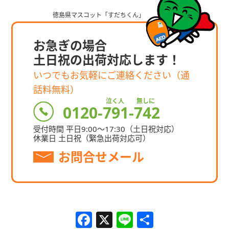
お急ぎの場合
⼟⽇祝の出荷対応します！
いつでもお気軽にご連絡ください（通
話料無料）
泣く人 無しに
0120-791-742
受付時間 平⽇9:00〜17:30
（⼟⽇祝対応）
休業⽇ ⼟⽇祝（緊急出荷対応可）
お問合せメール
F
X
Li
共