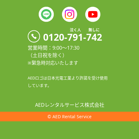
AED-3100製品紹介
会社概要
AED-3150製品紹介
情報セキュリティ基本⽅針
AED-3200製品紹介
特定商取引法に基づく表記
泣く人 無しに
0120-791-742
AED-3250製品紹介
お問合せフォーム
営業時間：9:00〜17:30
利⽤規約
（⼟⽇祝を除く）
プライバシーポリシー
※緊急時対応いたします
リンク‧関連情報
AEDロゴは日本光電工業より許諾を受け使用
しています。
AEDレンタルサービス株式会社
© AED Rental Service