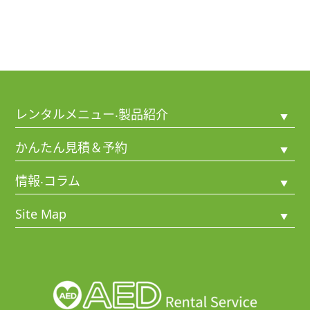
a
n
有
c
e
e
b
o
o
レンタルメニュー‧製品紹介
k
短期レンタル（3⽇〜1ヶ⽉未満）
かんたん⾒積＆予約
中期レンタル（1ヶ⽉〜5年未満）
短期レンタル見積＆予約
情報‧コラム
長期レンタル（5年または8年間）
中期レンタル見積＆予約
お知らせ
Site Map
マラソン大会レンタル
長期レンタル見積
AEDの雑学（コラム）
工事現場レンタル
HOME
マラソン大会レンタル見積＆予約
トレーニング機材レンタル
なぜAEDが必要なのか
工事現場レンタル見積＆予約
AEDレンタルQ&A
私たちについて
トレーニング機材レンタル見積＆予約