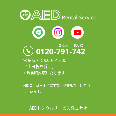
トレーニング機材レンタル
なぜAEDが必要なのか
工事現場レンタル見積＆予約
AEDレンタルQ&A
私たちについて
トレーニング機材レンタル見積＆予約
AED-3100製品紹介
会社概要
AED-3150製品紹介
情報セキュリティ基本⽅針
AED-3200製品紹介
特定商取引法に基づく表記
泣く人 無しに
0120-791-742
AED-3250製品紹介
お問合せフォーム
営業時間：9:00〜17:30
利⽤規約
（⼟⽇祝を除く）
プライバシーポリシー
※緊急時対応いたします
リンク‧関連情報
AEDロゴは日本光電工業より許諾を受け使用
しています。
AEDレンタルサービス株式会社