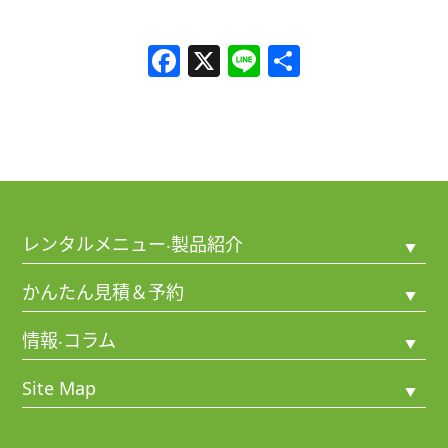
F
X
Li
共
a
n
有
c
e
e
b
o
o
レンタルメニュー‧製品紹介
k
短期レンタル（3⽇〜1ヶ⽉未満）
かんたん⾒積＆予約
中期レンタル（1ヶ⽉〜5年未満）
短期レンタル見積＆予約
情報‧コラム
長期レンタル（5年または8年間）
中期レンタル見積＆予約
お知らせ
Site Map
マラソン大会レンタル
長期レンタル見積
AEDの雑学（コラム）
工事現場レンタル
HOME
マラソン大会レンタル見積＆予約